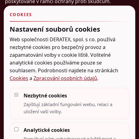
poskytované v rámci ochrany proti škůdcům.
Profesionální deratizace, dezinsekce, dezinfekce pro
COOKIES
firmy, města, obce, provozovatele kanalizací i
Nastavení souborů cookies
domácnosti.
Web společnosti DERATEX, spol. s r.o. používá
nezbytné cookies pro bezpečný provoz a
MENU
zapamatování volby v cookie liště. Volitelné
Úvod
analytické cookies používáme pouze se
souhlasem. Podrobnosti najdete na stránkách
Deratizace
Cookies
a
Zpracování osobních údajů
.
Dezinsekce
Dezinfekce
Nezbytné cookies
Dokumentace
Zajišťují základní fungování webu, relaci a
uložení vaší volby.
O nás
Kontakt
Analytické cookies
Pomáhají nám vyhodnocovat návštěvnost a