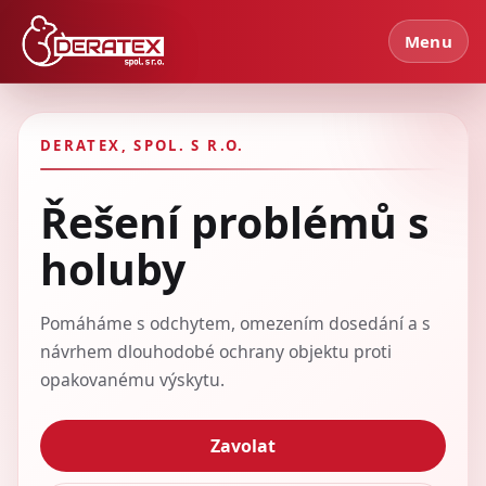
Menu
DERATEX, SPOL. S R.O.
Řešení problémů s
holuby
Pomáháme s odchytem, omezením dosedání a s
návrhem dlouhodobé ochrany objektu proti
opakovanému výskytu.
Zavolat